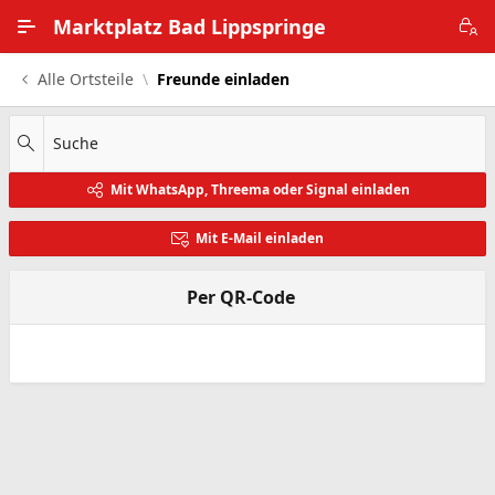
Zum Hauptinhalt wechseln
Marktplatz Bad Lippspringe
Alle Ortsteile
Freunde einladen
Alle Ortsteile
Impressum
Suche
Mit WhatsApp, Threema oder Signal einladen
Nutzungsbedingungen
Mit E-Mail einladen
Datenschutz
Per QR-Code