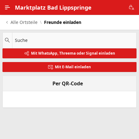
Zum Hauptinhalt wechseln
Marktplatz Bad Lippspringe
Alle Ortsteile
Freunde einladen
Alle Ortsteile
Impressum
Suche
Mit WhatsApp, Threema oder Signal einladen
Nutzungsbedingungen
Mit E-Mail einladen
Datenschutz
Per QR-Code