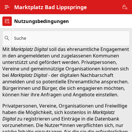
Zum Hauptinhalt wechseln
Marktplatz Bad Lippspringe
Nutzungsbedingungen
Alle Ortsteile
Impressum
Suche
Mit
Marktplatz Digital
soll das ehrenamtliche Engagement
Nutzungsbedingungen
in den angemeldeten und zugelassenen Kommunen
unterstützt und gefördert werden. Privatpersonen,
Datenschutz
Vereine und gemeinnützige Organisationen können sich
bei
Marktplatz Digital
- der digitalen Nachbarschaft
anmelden und so potentielle Ehrenamtliche ansprechen.
Bürgerinnen und Bürger, die sich engagieren möchten,
können hier ihre Anfragen und Angebote einstellen.
Privatpersonen, Vereine, Organisationen und Freiwillige
haben die Möglichkeit, sich kostenlos in
Marktplatz
Digital
zu registrieren und Einträge in die Datenbank
vorzunehmen. Die Nutzer*innen verpflichten sich, nur
solche Inhalte einzutragen, für die sie die erforderlichen