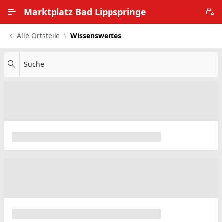
Zum Hauptinhalt wechseln
Marktplatz Bad Lippspringe
Alle Ortsteile
Wissenswertes
Alle Ortsteile
Impressum
Suche
Nutzungsbedingungen
Datenschutz