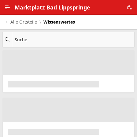
Zum Hauptinhalt wechseln
Marktplatz Bad Lippspringe
Alle Ortsteile
Wissenswertes
Alle Ortsteile
Impressum
Suche
Nutzungsbedingungen
Datenschutz